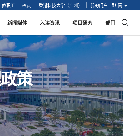
简
教职工
校友
香港科技大学（广州）
我的门户
简
繁
EN
新闻媒体
入读资讯
项目研究
部门
新闻媒体
红鸟硕士项目
项目提交入口
红鸟硕士基地
活动
招生安排
红鸟学创空间
理政策
视频
线下面试
未来技术实验室
手册
招生问答
港科广生活