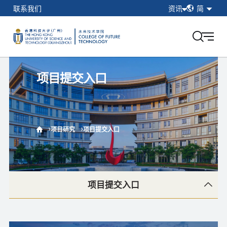
简
联系我们
资讯
简
繁
在校学生
EN
教职工
校友
项目提交入口
香港科技大学（广州）
我的门户
项目研究
项目提交入口
项目提交入口
项目提交入口