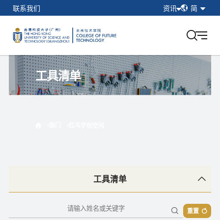
简
联系我们
资讯
简
繁
在校学生
EN
教职工
校友
工具清单
香港科技大学（广州）
我的门户
部门
红鸟学创空间
红鸟学创主题工坊
工具清单
红鸟学创大教室
重置
工具清单