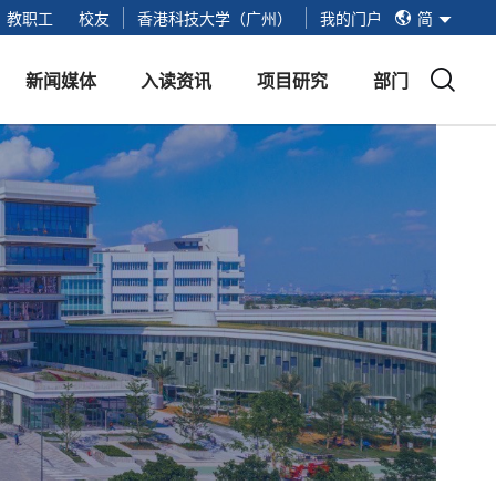
简
教职工
校友
香港科技大学（广州）
我的门户
简
繁
EN
新闻媒体
入读资讯
项目研究
部门
新闻媒体
红鸟硕士项目
项目提交入口
红鸟硕士基地
活动
招生安排
红鸟学创空间
视频
线下面试
未来技术实验室
手册
招生问答
港科广生活