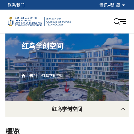
简
联系我们
资讯
简
繁
在校学生
EN
教职工
校友
红鸟学创空间
香港科技大学（广州）
我的门户
部门
红鸟学创空间
红鸟学创空间
红鸟硕士基地
概览