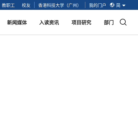
简
教职工
校友
香港科技大学（广州）
我的门户
简
繁
EN
新闻媒体
入读资讯
项目研究
部门
新闻媒体
红鸟硕士项目
项目提交入口
红鸟硕士基地
活动
招生安排
红鸟学创空间
视频
线下面试
未来技术实验室
手册
招生问答
港科广生活