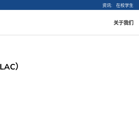
资讯
在校学生
关于我们
创始人寄语
使命与愿景
LAC）
教职员工