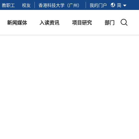
简
教职工
校友
香港科技大学（广州）
我的门户
简
繁
EN
新闻媒体
入读资讯
项目研究
部门
新闻媒体
红鸟硕士项目
项目提交入口
红鸟硕士基地
活动
招生安排
红鸟学创空间
视频
线下面试
未来技术实验室
手册
招生问答
港科广生活