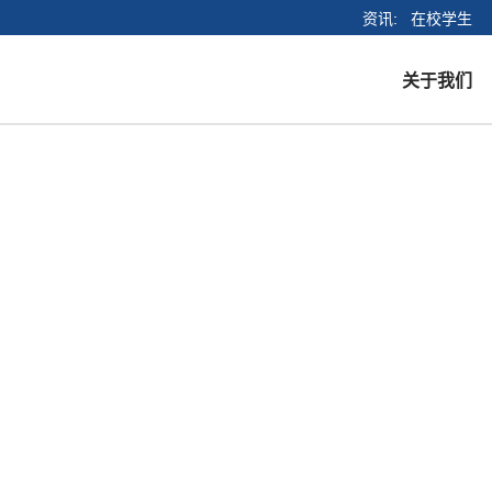
资讯
在校学生
关于我们
创始人寄语
使命与愿景
教职员工