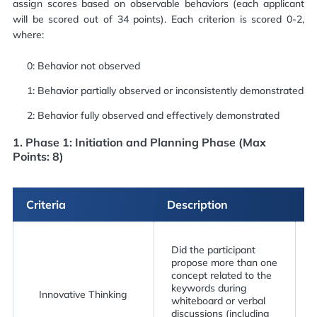
assign scores based on observable behaviors (each applicant
will be scored out of 34 points). Each criterion is scored 0-2,
where:
0: Behavior not observed
1: Behavior partially observed or inconsistently demonstrated
2: Behavior fully observed and effectively demonstrated
1.
Phase 1: Initiation and Planning Phase (Max
Points: 8)
Criteria
Description
S
Did the participant
a
propose more than one
concept related to the
keywords during
r
Innovative Thinking
whiteboard or verbal
discussions (including