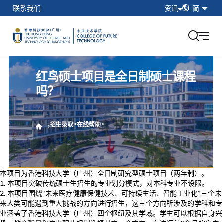
简
联系我们
资讯
简
繁
在校学生
EN
教职工
校友
红鸟硕士项目是全日制硕士课程
香港科技大学（广州）
吗？
我的门户
>
>
招生录取
在线帮助
本项目为香港科技大学（广州）全日制研究型硕士项目（两年制）。
本项目突破传统硕士生招生的专业划分模式，对本科专业不设限。
本项目围绕“未来医疗健康保健技术、可持续生活、智能工业化”三个未
来人类可能遇到重大挑战的方向进行招生，这三个方向所涉及的学科和专
业涵盖了香港科技大学（广州）四个枢纽及其学域。学生可以根据自身兴