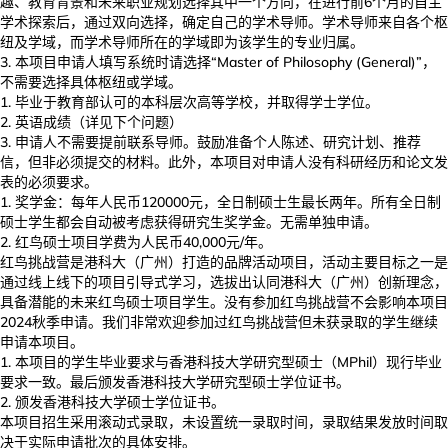
趣、教育背景和未来职业规划选择其中一个方向，在进行前6个月的自主
学术探索后，通过双向选择，确定自己的学术导师。学术导师来自各个枢
纽及学域，而学术导师所在的学域即为该学生的专业归属。
本项目申请人填写系统时请选择“Master of Philosophy (General)”，
不需要选择具体枢纽或学域。
毕业于教育部认可的本科层次高等学校，并取得学士学位。
英语成绩（详见下个问题）
申请人不需要提前联系导师。鼓励准备个人陈述、研究计划、推荐
信，但非必须提交的材料。此外，本项目对申请人没有科研经历和论文发
表的必须要求。
奖学金：每年人民币120000元，全日制硕士生最长两年。所有全日制
硕士学生都会自动被考虑获得研究生奖学金。无需单独申请。
红鸟硕士项目学费为人民币40,000元/年。
红鸟挑战营是港科大（广州）打造的品牌活动项目，活动主要目标之一是
通过线上线下的项目引导式学习，选拔出认同港科大（广州）创新理念，
具备潜能的未来红鸟硕士项目学生。没有参加红鸟挑战营不会影响本项目
2024秋季申请。我们非常欢迎参加过红鸟挑战营但未获录取的学生继续
申请本项目。
本项目的学生毕业要求与香港科技大学研究型硕士（MPhil）现行毕业
要求一致。最后颁发香港科技大学研究型硕士学位证书。
颁发香港科技大学硕士学位证书。
本项目招生采用滚动式录取，未设置统一录取时间，录取结果发放时间取
决于实际申请批次的具体安排。